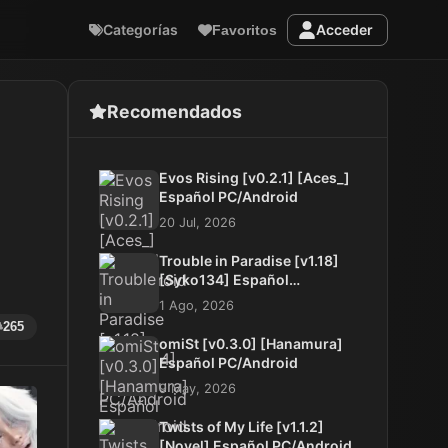
Categorías
Acceder
Favoritos
Recomendados
Evos Rising [v0.2.1] [Aces_]
Español PC/Android
20 Jul, 2026
Trouble in Paradise [v1.18]
[Syko134] Español
PC/Android
1 Ago, 2026
265
omiSt [v0.3.0] [Hanamura]
Español PC/Android
9 May, 2026
Twists of My Life [v1.1.2]
[Novel] Español PC/Android