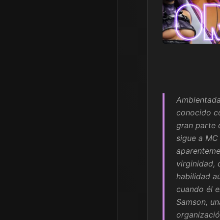
Ambientada
conocido co
gran parte 
sigue a MC 
aparentemen
virginidad,
habilidad a
cuando él e
Samson, una
organizació