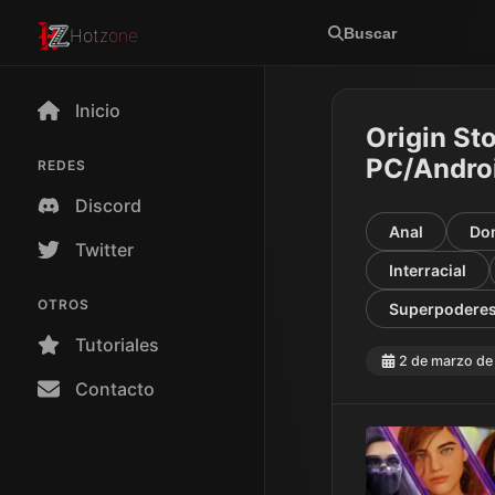
Buscar
Hotzone
Inicio
Origin St
PC/Andro
REDES
Discord
Anal
Do
Twitter
Interracial
OTROS
Superpodere
Tutoriales
2 de marzo de
Contacto