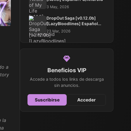
3 May, 2026
DropOut Saga [v0.12.0b]
[LazyBloodlines] Español
PC/Android
23 Mar, 2026
do a
Beneficios VIP
tory
Accede a todos los links de descarga
sin anuncios.
Suscribirse
Acceder
 la
na