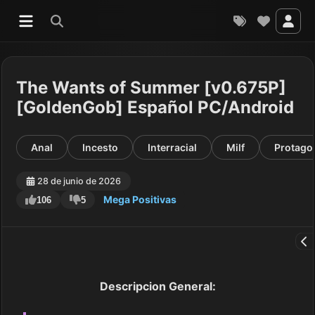
The Wants of Summer [v0.675P]
[GoldenGob] Español PC/Android
Anal
Incesto
Interracial
Milf
Protago
28 de junio de 2026
Mega Positivas
106
5
Descripcion General: